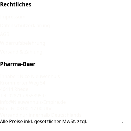
Rechtliches
Impressum
Datenschutzerklärung
AGB
Widerrufsbelehrung
Versand & Zahlung
Pharma-Baer
Inhaber: Nico Nieuwenhuis
Krommerter Weg 54
46414 Rhede
Tel. 02871 / 955395-0
info@Nieuwenhuis-Empire.de
Mo.–Fr. 08:00–17:00 Uhr
Versand nur innerhalb Deutschlands
Alle Preise inkl. gesetzlicher MwSt. zzgl.
Versandkosten
.
© 2026 Pharma-Baer. Alle Rechte vorbehalten.