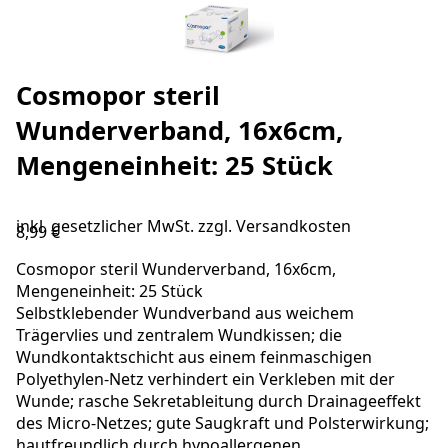
Cosmopor steril
Wunderverband, 16x6cm,
Mengeneinheit: 25 Stück
inkl. gesetzlicher MwSt. zzgl.
Versandkosten
8,99 €
Cosmopor steril Wunderverband, 16x6cm,
Mengeneinheit: 25 Stück
Selbstklebender Wundverband aus weichem
Trägervlies und zentralem Wundkissen; die
Wundkontaktschicht aus einem feinmaschigen
Polyethylen-Netz verhindert ein Verkleben mit der
Wunde; rasche Sekretableitung durch Drainageeffekt
des Micro-Netzes; gute Saugkraft und Polsterwirkung;
hautfreundlich durch hypoallergenen