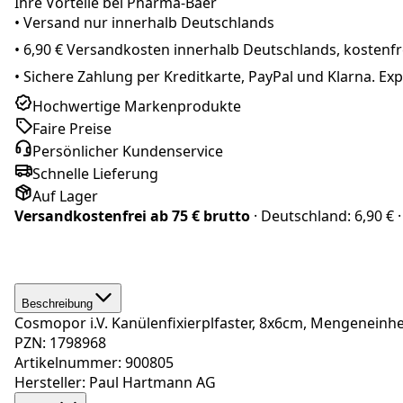
Ihre Vorteile bei Pharma-Baer
• Versand nur innerhalb
Deutschland
s
•
6,90 € Versandkosten innerhalb Deutschlands, kostenfre
•
Sichere Zahlung per Kreditkarte, PayPal und Klarna. E
Hochwertige Markenprodukte
Faire Preise
Persönlicher Kundenservice
Schnelle Lieferung
Auf Lager
Versandkostenfrei ab
75 € brutto
· Deutschland:
6,90 €
·
Beschreibung
Cosmopor i.V. Kanülenfixierplfaster, 8x6cm, Mengeneinhe
PZN: 1798968
Artikelnummer: 900805
Hersteller: Paul Hartmann AG