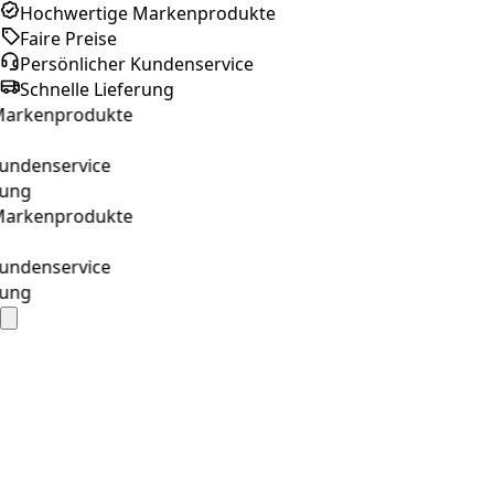
Hochwertige Markenprodukte
Faire Preise
Persönlicher Kundenservice
Schnelle Lieferung
rkenprodukte
ndenservice
ng
rkenprodukte
ndenservice
ng