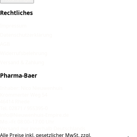
Produktanfragen
Rechtliches
Impressum
Datenschutzerklärung
AGB
Widerrufsbelehrung
Versand & Zahlung
Pharma-Baer
Inhaber: Nico Nieuwenhuis
Krommerter Weg 54
46414 Rhede
Tel. 02871 / 955395-0
info@Nieuwenhuis-Empire.de
Mo.–Fr. 08:00–17:00 Uhr
Versand nur innerhalb Deutschlands
Alle Preise inkl. gesetzlicher MwSt. zzgl.
Versandkosten
.