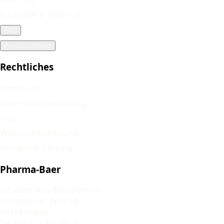
Rückgabe & Widerruf
FAQ
Produktanfragen
Rechtliches
Impressum
Datenschutzerklärung
AGB
Widerrufsbelehrung
Versand & Zahlung
Pharma-Baer
Inhaber: Nico Nieuwenhuis
Krommerter Weg 54
46414 Rhede
Tel. 02871 / 955395-0