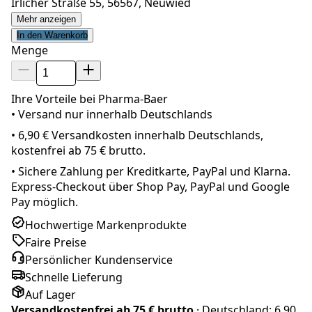
Irlicher Straße 55, 56567, Neuwied
Mehr anzeigen
In den Warenkorb
Menge
Ihre Vorteile bei Pharma-Baer
• Versand nur innerhalb
Deutschland
s
•
6,90 € Versandkosten innerhalb Deutschlands,
kostenfrei ab 75 € brutto.
•
Sichere Zahlung per Kreditkarte, PayPal und Klarna.
Express-Checkout über Shop Pay, PayPal und Google
Pay möglich.
Hochwertige Markenprodukte
Faire Preise
Persönlicher Kundenservice
Schnelle Lieferung
Auf Lager
Versandkostenfrei ab
75 € brutto
· Deutschland:
6,90