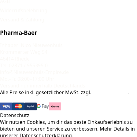
AGB
Widerrufsbelehrung
Versand & Zahlung
Pharma-Baer
Inhaber: Nico Nieuwenhuis
Krommerter Weg 54
46414 Rhede
Tel. 02871 / 955395-0
info@Nieuwenhuis-Empire.de
Mo.–Fr. 08:00–17:00 Uhr
Versand nur innerhalb Deutschlands
Alle Preise inkl. gesetzlicher MwSt. zzgl.
Versandkosten
.
© 2026 Pharma-Baer. Alle Rechte vorbehalten.
Datenschutz
Wir nutzen Cookies, um dir das beste Einkaufserlebnis zu
bieten und unseren Service zu verbessern. Mehr Details in
unserer
Datenschutzerklärung
.