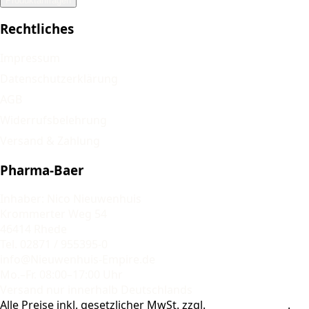
Produktanfragen
Rechtliches
Impressum
Datenschutzerklärung
AGB
Widerrufsbelehrung
Versand & Zahlung
Pharma-Baer
Inhaber: Nico Nieuwenhuis
Krommerter Weg 54
46414 Rhede
Tel. 02871 / 955395-0
info@Nieuwenhuis-Empire.de
Mo.–Fr. 08:00–17:00 Uhr
Versand nur innerhalb Deutschlands
Alle Preise inkl. gesetzlicher MwSt. zzgl.
Versandkosten
.