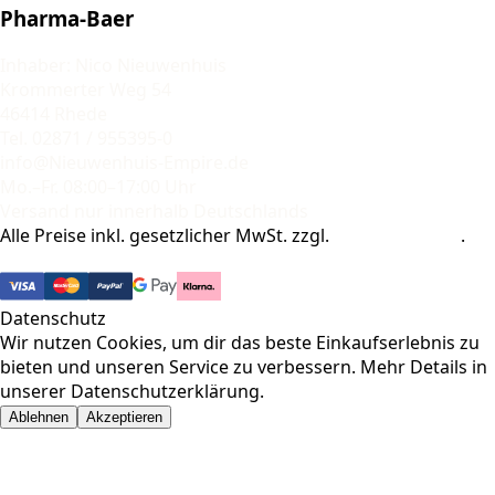
Pharma-Baer
Inhaber: Nico Nieuwenhuis
Krommerter Weg 54
46414 Rhede
Tel. 02871 / 955395-0
info@Nieuwenhuis-Empire.de
Mo.–Fr. 08:00–17:00 Uhr
Versand nur innerhalb Deutschlands
Alle Preise inkl. gesetzlicher MwSt. zzgl.
Versandkosten
.
© 2026 Pharma-Baer. Alle Rechte vorbehalten.
Datenschutz
Wir nutzen Cookies, um dir das beste Einkaufserlebnis zu
bieten und unseren Service zu verbessern. Mehr Details in
unserer
Datenschutzerklärung
.
Ablehnen
Akzeptieren