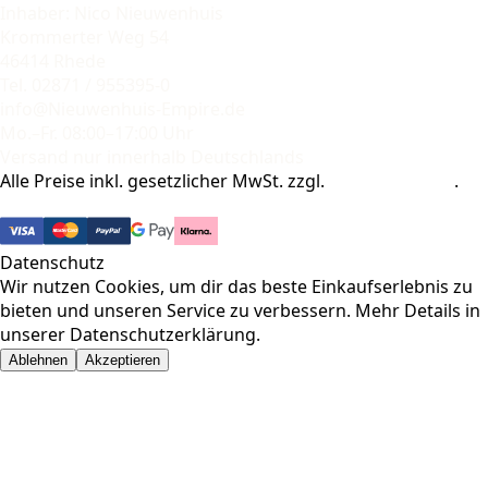
Inhaber: Nico Nieuwenhuis
Krommerter Weg 54
46414 Rhede
Tel. 02871 / 955395-0
info@Nieuwenhuis-Empire.de
Mo.–Fr. 08:00–17:00 Uhr
Versand nur innerhalb Deutschlands
Alle Preise inkl. gesetzlicher MwSt. zzgl.
Versandkosten
.
© 2026 Pharma-Baer. Alle Rechte vorbehalten.
Datenschutz
Wir nutzen Cookies, um dir das beste Einkaufserlebnis zu
bieten und unseren Service zu verbessern. Mehr Details in
unserer
Datenschutzerklärung
.
Ablehnen
Akzeptieren