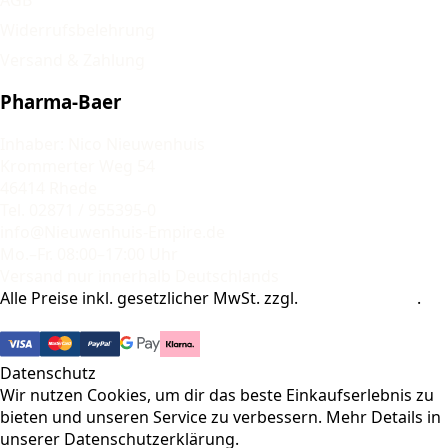
Widerrufsbelehrung
Versand & Zahlung
Pharma-Baer
Inhaber: Nico Nieuwenhuis
Krommerter Weg 54
46414 Rhede
Tel. 02871 / 955395-0
info@Nieuwenhuis-Empire.de
Mo.–Fr. 08:00–17:00 Uhr
Versand nur innerhalb Deutschlands
Alle Preise inkl. gesetzlicher MwSt. zzgl.
Versandkosten
.
© 2026 Pharma-Baer. Alle Rechte vorbehalten.
Datenschutz
Wir nutzen Cookies, um dir das beste Einkaufserlebnis zu
bieten und unseren Service zu verbessern. Mehr Details in
unserer
Datenschutzerklärung
.