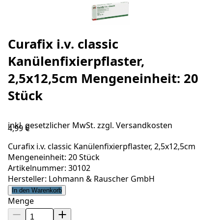
Curafix i.v. classic
Kanülenfixierpflaster,
2,5x12,5cm Mengeneinheit: 20
Stück
inkl. gesetzlicher MwSt. zzgl.
Versandkosten
4,99 €
Curafix i.v. classic Kanülenfixierpflaster, 2,5x12,5cm
Mengeneinheit: 20 Stück
Artikelnummer: 30102
Hersteller: Lohmann & Rauscher GmbH
In den Warenkorb
Menge