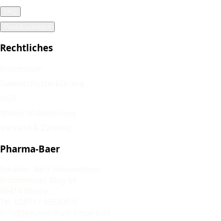
FAQ
Produktanfragen
Rechtliches
Impressum
Datenschutzerklärung
AGB
Widerrufsbelehrung
Versand & Zahlung
Pharma-Baer
Inhaber: Nico Nieuwenhuis
Krommerter Weg 54
46414 Rhede
Tel. 02871 / 955395-0
info@Nieuwenhuis-Empire.de