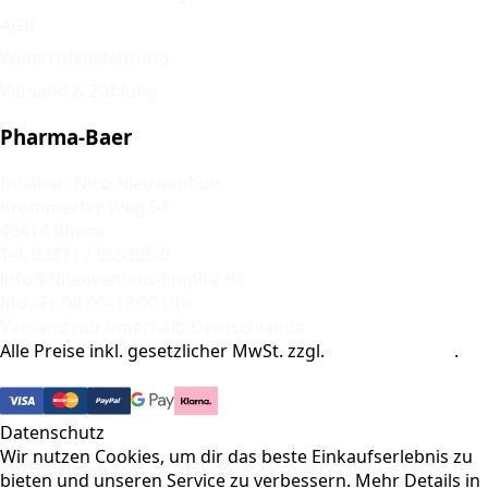
AGB
Widerrufsbelehrung
Versand & Zahlung
Pharma-Baer
Inhaber: Nico Nieuwenhuis
Krommerter Weg 54
46414 Rhede
Tel. 02871 / 955395-0
info@Nieuwenhuis-Empire.de
Mo.–Fr. 08:00–17:00 Uhr
Versand nur innerhalb Deutschlands
Alle Preise inkl. gesetzlicher MwSt. zzgl.
Versandkosten
.
© 2026 Pharma-Baer. Alle Rechte vorbehalten.
Datenschutz
Wir nutzen Cookies, um dir das beste Einkaufserlebnis zu
bieten und unseren Service zu verbessern. Mehr Details in