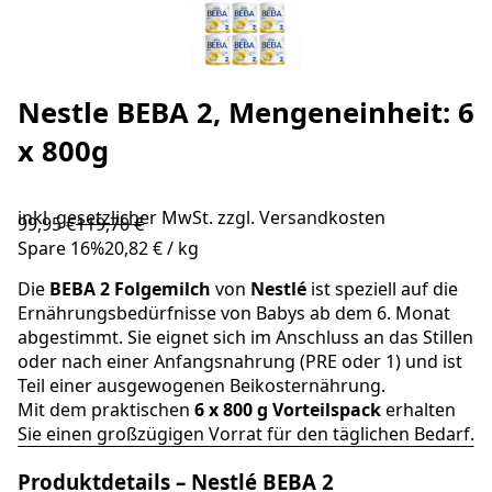
Nestle BEBA 2, Mengeneinheit: 6
x 800g
inkl. gesetzlicher MwSt. zzgl.
Versandkosten
99,95 €
119,70 €
Spare
16
%
20,82 €
/
kg
Die
BEBA
2 Folgemilch
von
Nestlé
ist speziell auf die
Ernährungsbedürfnisse von Babys ab dem 6. Monat
abgestimmt. Sie eignet sich im Anschluss an das Stillen
oder nach einer Anfangsnahrung (PRE oder 1) und ist
Teil einer ausgewogenen Beikosternährung.
Mit dem praktischen
6 x 800 g Vorteilspack
erhalten
Sie einen großzügigen Vorrat für den täglichen Bedarf.
Produktdetails – Nestlé BEBA 2