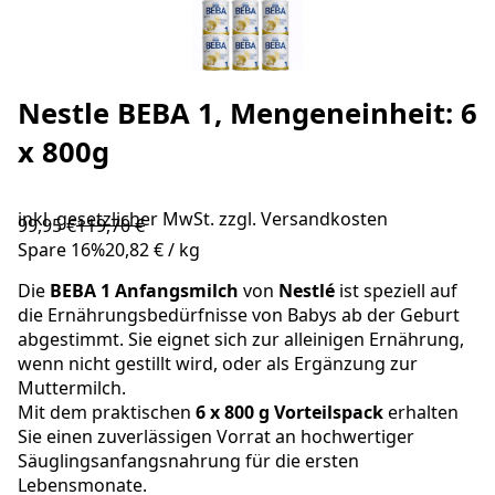
Nestle BEBA 1, Mengeneinheit: 6
x 800g
inkl. gesetzlicher MwSt. zzgl.
Versandkosten
99,95 €
119,70 €
Spare
16
%
20,82 €
/
kg
Die
BEBA
1 Anfangsmilch
von
Nestlé
ist speziell auf
die Ernährungsbedürfnisse von Babys ab der Geburt
abgestimmt. Sie eignet sich zur alleinigen Ernährung,
wenn nicht gestillt wird, oder als Ergänzung zur
Muttermilch.
Mit dem praktischen
6 x 800 g Vorteilspack
erhalten
Sie einen zuverlässigen Vorrat an hochwertiger
Säuglingsanfangsnahrung für die ersten
Lebensmonate.