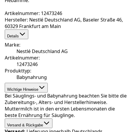
Hebamme.
Artikelnummer: 12473246
Hersteller: Nestlé Deutschland AG, Baseler Straße 46,
60329 Frankfurt am Main
Details
Marke
:
Nestlé Deutschland AG
Artikelnummer
:
12473246
Produkttyp
:
Babynahrung
Wichtige Hinweise
Bei Säuglings- und Babynahrung beachten Sie bitte die
Zubereitungs-, Alters- und Herstellerhinweise.
Muttermilch ist in den ersten Lebensmonaten die
beste Ernährung für Säuglinge.
Versand & Rückgabe
Versand:
Lieferung innerhalb Deutschlands.