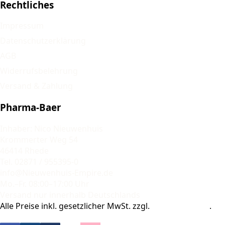
Rechtliches
Impressum
Datenschutzerklärung
AGB
Widerrufsbelehrung
Versand & Zahlung
Pharma-Baer
Inhaber: Nico Nieuwenhuis
Krommerter Weg 54
46414 Rhede
Tel. 02871 / 955395-0
info@Nieuwenhuis-Empire.de
Mo.–Fr. 08:00–17:00 Uhr
Versand nur innerhalb Deutschlands
Alle Preise inkl. gesetzlicher MwSt. zzgl.
Versandkosten
.
© 2026 Pharma-Baer. Alle Rechte vorbehalten.