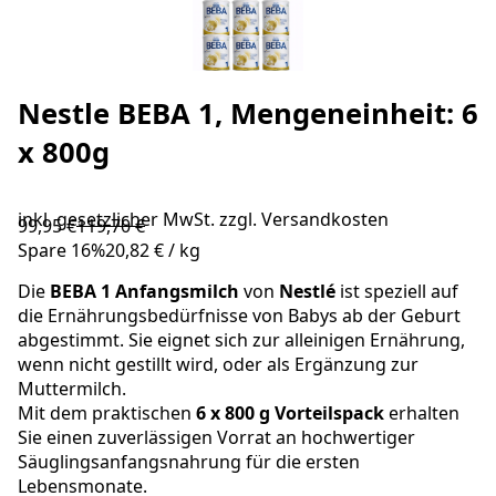
Nestle BEBA 1, Mengeneinheit: 6
x 800g
inkl. gesetzlicher MwSt. zzgl.
Versandkosten
99,95 €
119,70 €
Spare
16
%
20,82 €
/
kg
Die
BEBA
1 Anfangsmilch
von
Nestlé
ist speziell auf
die Ernährungsbedürfnisse von Babys ab der Geburt
abgestimmt. Sie eignet sich zur alleinigen Ernährung,
wenn nicht gestillt wird, oder als Ergänzung zur
Muttermilch.
Mit dem praktischen
6 x 800 g Vorteilspack
erhalten
Sie einen zuverlässigen Vorrat an hochwertiger
Säuglingsanfangsnahrung für die ersten
Lebensmonate.