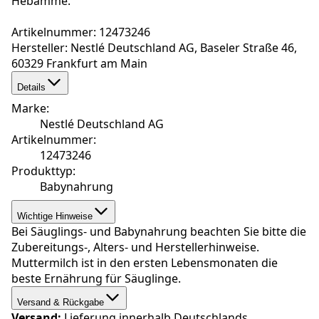
Hebamme.
Artikelnummer: 12473246
Hersteller: Nestlé Deutschland AG, Baseler Straße 46,
60329 Frankfurt am Main
Details
Marke
:
Nestlé Deutschland AG
Artikelnummer
:
12473246
Produkttyp
:
Babynahrung
Wichtige Hinweise
Bei Säuglings- und Babynahrung beachten Sie bitte die
Zubereitungs-, Alters- und Herstellerhinweise.
Muttermilch ist in den ersten Lebensmonaten die
beste Ernährung für Säuglinge.
Versand & Rückgabe
Versand:
Lieferung innerhalb Deutschlands.