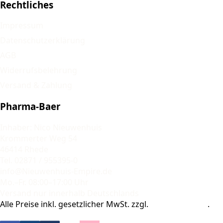
Rechtliches
Impressum
Datenschutzerklärung
AGB
Widerrufsbelehrung
Versand & Zahlung
Pharma-Baer
Inhaber: Nico Nieuwenhuis
Krommerter Weg 54
46414 Rhede
Tel. 02871 / 955395-0
info@Nieuwenhuis-Empire.de
Mo.–Fr. 08:00–17:00 Uhr
Versand nur innerhalb Deutschlands
Alle Preise inkl. gesetzlicher MwSt. zzgl.
Versandkosten
.
© 2026 Pharma-Baer. Alle Rechte vorbehalten.