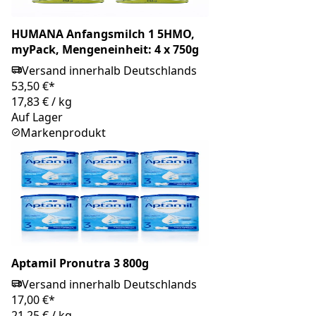
HUMANA Anfangsmilch 1 5HMO,
myPack, Mengeneinheit: 4 x 750g
Versand innerhalb Deutschlands
53,50 €*
17,83 €
/
kg
Auf Lager
Markenprodukt
Aptamil Pronutra 3 800g
Versand innerhalb Deutschlands
17,00 €*
21,25 €
/
kg