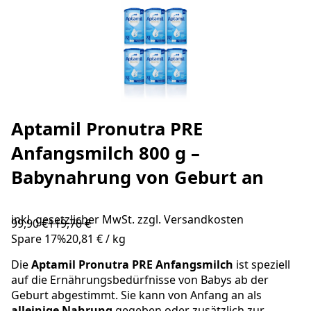
Aptamil Pronutra PRE
Anfangsmilch 800 g –
Babynahrung von Geburt an
inkl. gesetzlicher MwSt. zzgl.
Versandkosten
99,90 €
119,70 €
Spare
17
%
20,81 €
/
kg
Die
Aptamil
Pronutra PRE Anfangsmilch
ist speziell
auf die Ernährungsbedürfnisse von Babys ab der
Geburt abgestimmt. Sie kann von Anfang an als
alleinige Nahrung
gegeben oder zusätzlich zur