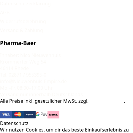
Datenschutzerklärung
AGB
Widerrufsbelehrung
Versand & Zahlung
Pharma-Baer
Inhaber: Nico Nieuwenhuis
Krommerter Weg 54
46414 Rhede
Tel. 02871 / 955395-0
info@Nieuwenhuis-Empire.de
Mo.–Fr. 08:00–17:00 Uhr
Versand nur innerhalb Deutschlands
Alle Preise inkl. gesetzlicher MwSt. zzgl.
Versandkosten
.
© 2026 Pharma-Baer. Alle Rechte vorbehalten.
Datenschutz
Wir nutzen Cookies, um dir das beste Einkaufserlebnis zu