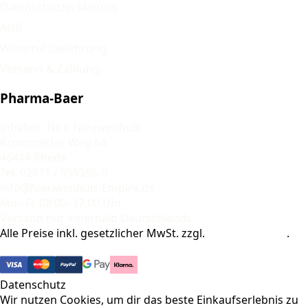
Datenschutzerklärung
AGB
Widerrufsbelehrung
Versand & Zahlung
Pharma-Baer
Inhaber: Nico Nieuwenhuis
Krommerter Weg 54
46414 Rhede
Tel. 02871 / 955395-0
info@Nieuwenhuis-Empire.de
Mo.–Fr. 08:00–17:00 Uhr
Versand nur innerhalb Deutschlands
Alle Preise inkl. gesetzlicher MwSt. zzgl.
Versandkosten
.
© 2026 Pharma-Baer. Alle Rechte vorbehalten.
Datenschutz
Wir nutzen Cookies, um dir das beste Einkaufserlebnis zu