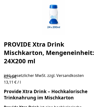
PROVIDE Xtra Drink
Mischkarton, Mengeneinheit:
24X200 ml
inkl. gesetzlicher MwSt. zzgl.
Versandkosten
62,95 €
13,11 €
/
l
Provide Xtra Drink – Hochkalorische
Trinknahrung im Mischkarton