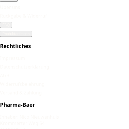
Über uns
Rückgabe & Widerruf
FAQ
Produktanfragen
Rechtliches
Impressum
Datenschutzerklärung
AGB
Widerrufsbelehrung
Versand & Zahlung
Pharma-Baer
Inhaber: Nico Nieuwenhuis
Krommerter Weg 54