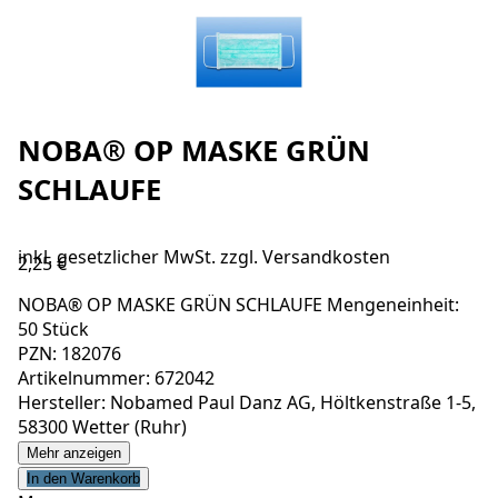
NOBA® OP MASKE GRÜN
SCHLAUFE
inkl. gesetzlicher MwSt. zzgl.
Versandkosten
2,25 €
NOBA® OP MASKE GRÜN SCHLAUFE Mengeneinheit:
50 Stück
PZN: 182076
Artikelnummer: 672042
Hersteller: Nobamed Paul Danz AG, Höltkenstraße 1-5,
58300 Wetter (Ruhr)
Mehr anzeigen
In den Warenkorb