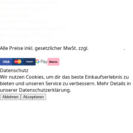
Inhaber: Nico Nieuwenhuis
Krommerter Weg 54
46414 Rhede
Tel. 02871 / 955395-0
info@Nieuwenhuis-Empire.de
Mo.–Fr. 08:00–17:00 Uhr
Versand nur innerhalb Deutschlands
Alle Preise inkl. gesetzlicher MwSt. zzgl.
Versandkosten
.
© 2026 Pharma-Baer. Alle Rechte vorbehalten.
Datenschutz
Wir nutzen Cookies, um dir das beste Einkaufserlebnis zu
bieten und unseren Service zu verbessern. Mehr Details in
unserer
Datenschutzerklärung
.
Ablehnen
Akzeptieren