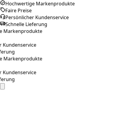
Hochwertige Markenprodukte
Faire Preise
Persönlicher Kundenservice
Schnelle Lieferung
arkenprodukte
undenservice
rung
arkenprodukte
undenservice
rung