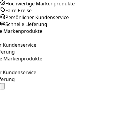
Hochwertige Markenprodukte
Faire Preise
Persönlicher Kundenservice
Schnelle Lieferung
arkenprodukte
undenservice
rung
arkenprodukte
undenservice
rung