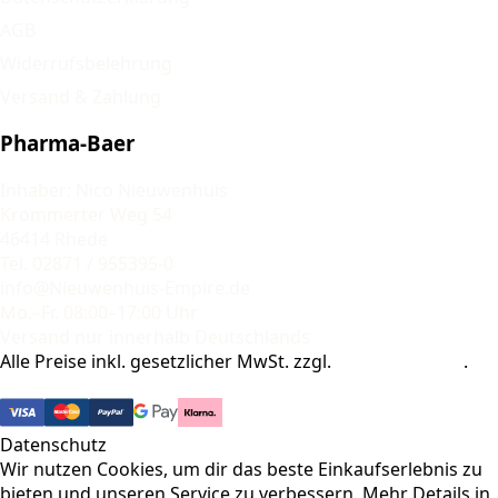
AGB
Widerrufsbelehrung
Versand & Zahlung
Pharma-Baer
Inhaber: Nico Nieuwenhuis
Krommerter Weg 54
46414 Rhede
Tel. 02871 / 955395-0
info@Nieuwenhuis-Empire.de
Mo.–Fr. 08:00–17:00 Uhr
Versand nur innerhalb Deutschlands
Alle Preise inkl. gesetzlicher MwSt. zzgl.
Versandkosten
.
© 2026 Pharma-Baer. Alle Rechte vorbehalten.
Datenschutz
Wir nutzen Cookies, um dir das beste Einkaufserlebnis zu
bieten und unseren Service zu verbessern. Mehr Details in