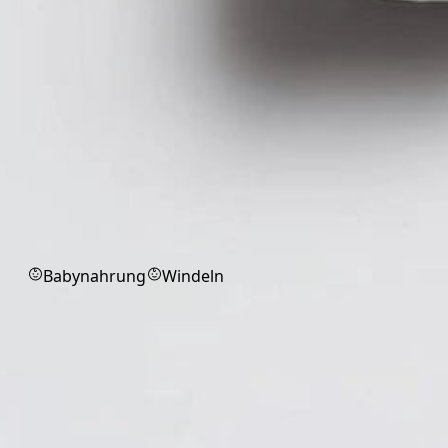
Babyprodukte
Babynahrung
Windeln
Pflaster
Pflaster für schnelle Versorgung
kleiner Wunden.
Alle
Fixierpflaster
Injektionspflaster
Wundverband
Markenprodukt