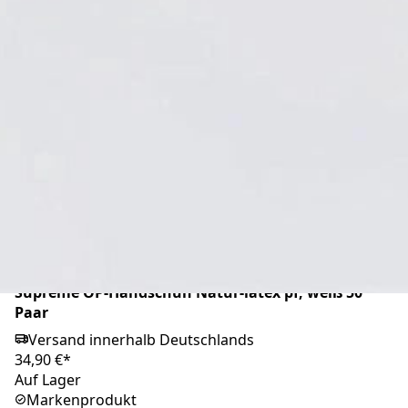
Mikrozid universal wipes green maxi 90 Stück
Versand innerhalb Deutschlands
10,45 €*
Auf Lager
Markenprodukt
Supreme OP-Handschuh Natur-latex pf, weiß 50
Paar
Versand innerhalb Deutschlands
34,90 €*
Auf Lager
Markenprodukt