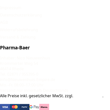
Impressum
Datenschutzerklärung
AGB
Widerrufsbelehrung
Versand & Zahlung
Pharma-Baer
Inhaber: Nico Nieuwenhuis
Krommerter Weg 54
46414 Rhede
Tel. 02871 / 955395-0
info@Nieuwenhuis-Empire.de
Mo.–Fr. 08:00–17:00 Uhr
Versand nur innerhalb Deutschlands
Alle Preise inkl. gesetzlicher MwSt. zzgl.
Versandkosten
.
© 2026 Pharma-Baer. Alle Rechte vorbehalten.