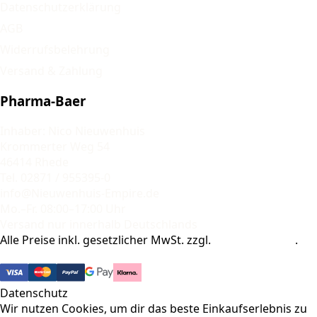
Datenschutzerklärung
AGB
Widerrufsbelehrung
Versand & Zahlung
Pharma-Baer
Inhaber: Nico Nieuwenhuis
Krommerter Weg 54
46414 Rhede
Tel. 02871 / 955395-0
info@Nieuwenhuis-Empire.de
Mo.–Fr. 08:00–17:00 Uhr
Versand nur innerhalb Deutschlands
Alle Preise inkl. gesetzlicher MwSt. zzgl.
Versandkosten
.
© 2026 Pharma-Baer. Alle Rechte vorbehalten.
Datenschutz
Wir nutzen Cookies, um dir das beste Einkaufserlebnis zu