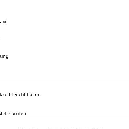
axi
)
sung
zeit feucht halten.
telle prüfen.