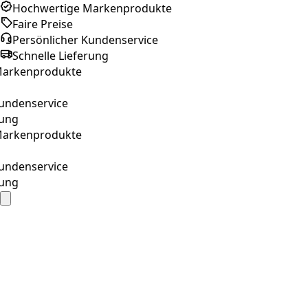
Hochwertige Markenprodukte
Faire Preise
Persönlicher Kundenservice
Schnelle Lieferung
rkenprodukte
denservice
ng
rkenprodukte
denservice
ng