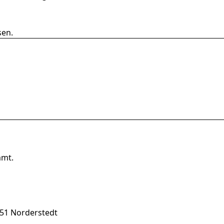
sen.
mmt.
851 Norderstedt