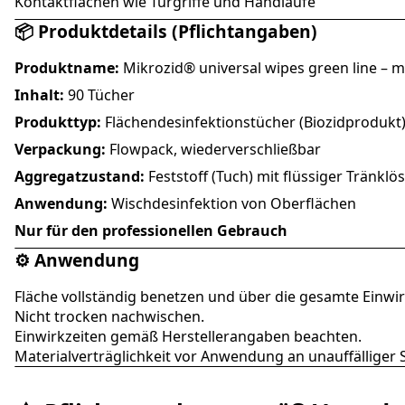
Kontaktflächen wie Türgriffe und Handläufe
📦 Produktdetails (Pflichtangaben)
Produktname:
Mikrozid® universal wipes green line – m
Inhalt:
90 Tücher
Produkttyp:
Flächendesinfektionstücher (Biozidprodukt
Verpackung:
Flowpack, wiederverschließbar
Aggregatzustand:
Feststoff (Tuch) mit flüssiger Tränklö
Anwendung:
Wischdesinfektion von Oberflächen
Nur für den professionellen Gebrauch
⚙️ Anwendung
Fläche vollständig benetzen und über die gesamte Einwirk
Nicht trocken nachwischen.
Einwirkzeiten gemäß Herstellerangaben beachten.
Materialverträglichkeit vor Anwendung an unauffälliger S