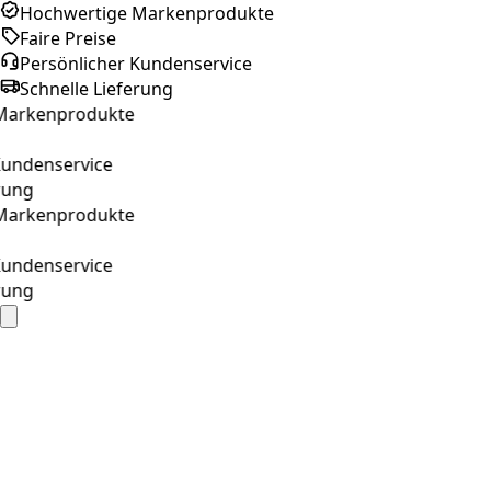
Hochwertige Markenprodukte
Faire Preise
Persönlicher Kundenservice
Schnelle Lieferung
rkenprodukte
ndenservice
ng
rkenprodukte
ndenservice
ng