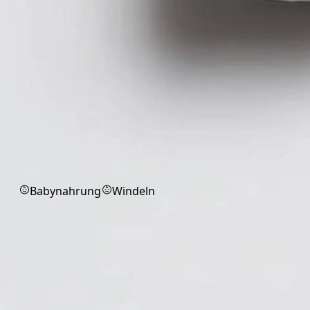
Babyprodukte
Babynahrung
Windeln
Pflaster
Pflaster für schnelle Versorgung
kleiner Wunden.
Alle
Fixierpflaster
Injektionspflaster
Wundverband
Markenprodukt