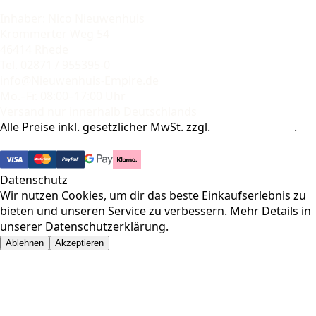
Inhaber: Nico Nieuwenhuis
Krommerter Weg 54
46414 Rhede
Tel. 02871 / 955395-0
info@Nieuwenhuis-Empire.de
Mo.–Fr. 08:00–17:00 Uhr
Versand nur innerhalb Deutschlands
Alle Preise inkl. gesetzlicher MwSt. zzgl.
Versandkosten
.
© 2026 Pharma-Baer. Alle Rechte vorbehalten.
Datenschutz
Wir nutzen Cookies, um dir das beste Einkaufserlebnis zu
bieten und unseren Service zu verbessern. Mehr Details in
unserer
Datenschutzerklärung
.
Ablehnen
Akzeptieren