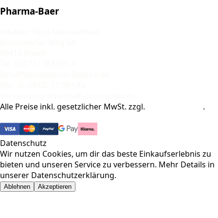
Pharma-Baer
Inhaber: Nico Nieuwenhuis
Krommerter Weg 54
46414 Rhede
Tel. 02871 / 955395-0
info@Nieuwenhuis-Empire.de
Mo.–Fr. 08:00–17:00 Uhr
Versand nur innerhalb Deutschlands
Alle Preise inkl. gesetzlicher MwSt. zzgl.
Versandkosten
.
© 2026 Pharma-Baer. Alle Rechte vorbehalten.
Datenschutz
Wir nutzen Cookies, um dir das beste Einkaufserlebnis zu
bieten und unseren Service zu verbessern. Mehr Details in
unserer
Datenschutzerklärung
.
Ablehnen
Akzeptieren