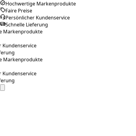
Hochwertige Markenprodukte
Faire Preise
Persönlicher Kundenservice
Schnelle Lieferung
arkenprodukte
undenservice
ung
arkenprodukte
undenservice
ung