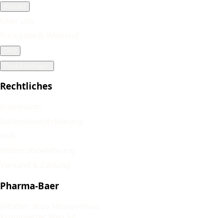
Kontakt
Über uns
Rückgabe & Widerruf
FAQ
Produktanfragen
Rechtliches
Impressum
Datenschutzerklärung
AGB
Widerrufsbelehrung
Versand & Zahlung
Pharma-Baer
Inhaber: Nico Nieuwenhuis
Krommerter Weg 54