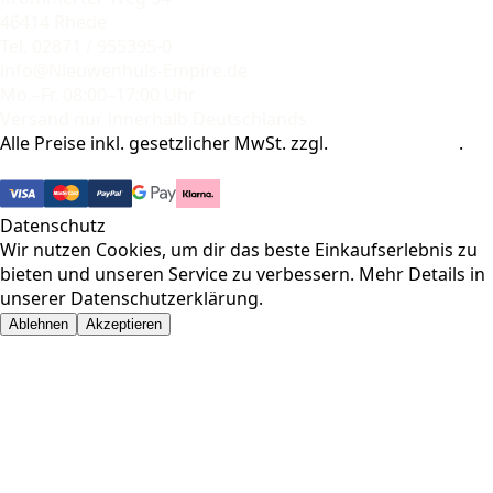
46414 Rhede
Tel. 02871 / 955395-0
info@Nieuwenhuis-Empire.de
Mo.–Fr. 08:00–17:00 Uhr
Versand nur innerhalb Deutschlands
Alle Preise inkl. gesetzlicher MwSt. zzgl.
Versandkosten
.
© 2026 Pharma-Baer. Alle Rechte vorbehalten.
Datenschutz
Wir nutzen Cookies, um dir das beste Einkaufserlebnis zu
bieten und unseren Service zu verbessern. Mehr Details in
unserer
Datenschutzerklärung
.
Ablehnen
Akzeptieren