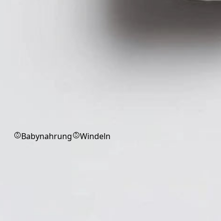
Babyprodukte
Babynahrung
Windeln
Desinfektionsmittel
Desinfektionsmittel für Hygiene in
Praxis und Alltag.
Alle
Flächendesinfektion
Markenprodukt