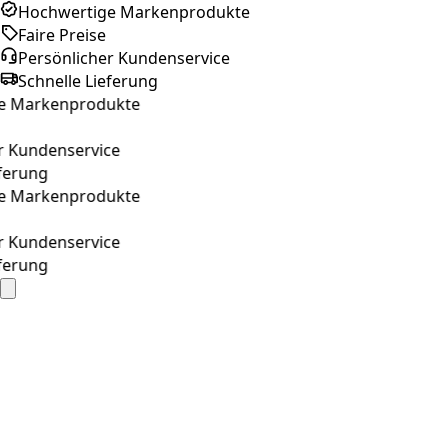
Hochwertige Markenprodukte
Faire Preise
Persönlicher Kundenservice
Schnelle Lieferung
arkenprodukte
undenservice
ung
arkenprodukte
undenservice
ung