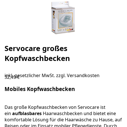
Servocare großes
Kopfwaschbecken
inkl. gesetzlicher MwSt. zzgl.
Versandkosten
32,49 €
Mobiles Kopfwaschbecken
Das große Kopfwaschbecken von Servocare ist
ein
aufblasbares
Haarwaschbecken und bietet eine
komfortable Lösung für die Haarwäsche zu Hause, auf
Reisen oder im Einsatz mobiler Pflegedienste. Durch