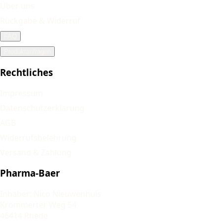
Über uns
Rückgabe & Widerruf
FAQ
Produktanfragen
Rechtliches
Impressum
Datenschutzerklärung
AGB
Widerrufsbelehrung
Versand & Zahlung
Pharma-Baer
Inhaber: Nico Nieuwenhuis
Krommerter Weg 54
46414 Rhede