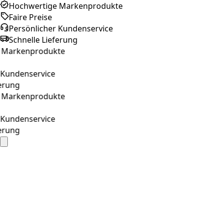
Hochwertige Markenprodukte
Faire Preise
Persönlicher Kundenservice
Schnelle Lieferung
arkenprodukte
undenservice
ung
arkenprodukte
undenservice
ung