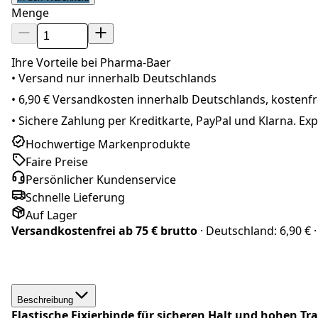
Menge
Ihre Vorteile bei Pharma-Baer
• Versand nur innerhalb
Deutschland
s
•
6,90 € Versandkosten innerhalb Deutschlands, kostenfre
•
Sichere Zahlung per Kreditkarte, PayPal und Klarna. E
Hochwertige Markenprodukte
Faire Preise
Persönlicher Kundenservice
Schnelle Lieferung
Auf Lager
Versandkostenfrei ab
75 € brutto
· Deutschland:
6,90 €
·
Beschreibung
Elastische Fixierbinde für sicheren Halt und hohen T