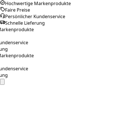
Hochwertige Markenprodukte
Faire Preise
Persönlicher Kundenservice
Schnelle Lieferung
kenprodukte
denservice
g
kenprodukte
denservice
g