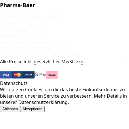
Pharma-Baer
Inhaber: Nico Nieuwenhuis
Krommerter Weg 54
46414 Rhede
Tel. 02871 / 955395-0
info@Nieuwenhuis-Empire.de
Mo.–Fr. 08:00–17:00 Uhr
Versand nur innerhalb Deutschlands
Alle Preise inkl. gesetzlicher MwSt. zzgl.
Versandkosten
.
© 2026 Pharma-Baer. Alle Rechte vorbehalten.
Datenschutz
Wir nutzen Cookies, um dir das beste Einkaufserlebnis zu
bieten und unseren Service zu verbessern. Mehr Details in
unserer
Datenschutzerklärung
.
Ablehnen
Akzeptieren