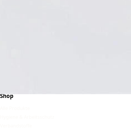
Supreme OP-Handschuh Natur-latex pf, weiß 50
Paar
Versand innerhalb Deutschlands
34,90 €*
Auf Lager
*
inkl. gesetzlicher MwSt. zzgl.
Versandkosten
Shop
Alle Produkte
Hygiene & Arbeitsschutz
Verbandstoffe