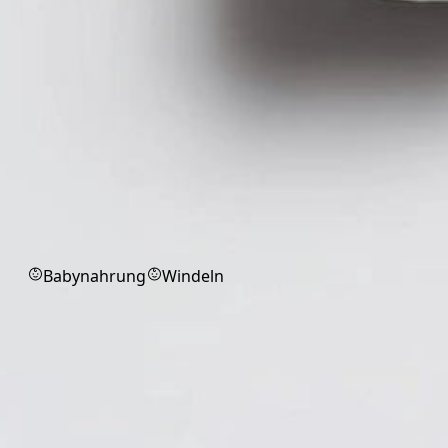
Babyprodukte
Babynahrung
Windeln
Handschuhe
Schutzhandschuhe für Hygiene,
Pflege und medizinische Einsätze.
Alle
OP-Handschuhe, steril
Markenprodukt