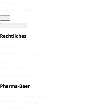
Über uns
Rückgabe & Widerruf
FAQ
Produktanfragen
Rechtliches
Impressum
Datenschutzerklärung
AGB
Widerrufsbelehrung
Versand & Zahlung
Pharma-Baer
Inhaber: Nico Nieuwenhuis
Krommerter Weg 54
46414 Rhede