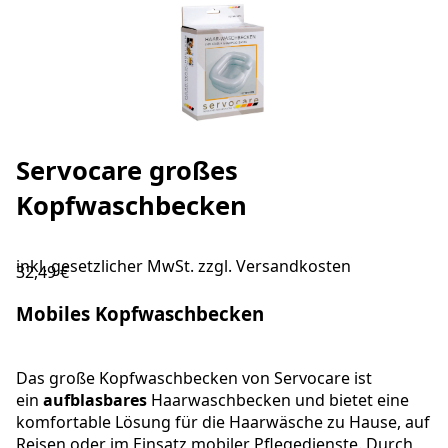
Servocare großes
Kopfwaschbecken
inkl. gesetzlicher MwSt. zzgl.
Versandkosten
32,49 €
Mobiles Kopfwaschbecken
Das große Kopfwaschbecken von Servocare ist
ein
aufblasbares
Haarwaschbecken und bietet eine
komfortable Lösung für die Haarwäsche zu Hause, auf
Reisen oder im Einsatz mobiler Pflegedienste. Durch