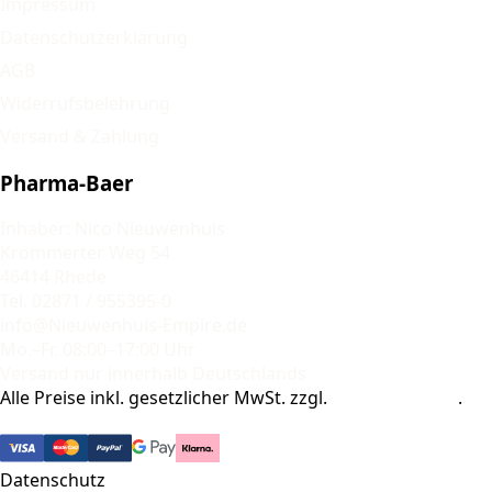
Impressum
Datenschutzerklärung
AGB
Widerrufsbelehrung
Versand & Zahlung
Pharma-Baer
Inhaber: Nico Nieuwenhuis
Krommerter Weg 54
46414 Rhede
Tel. 02871 / 955395-0
info@Nieuwenhuis-Empire.de
Mo.–Fr. 08:00–17:00 Uhr
Versand nur innerhalb Deutschlands
Alle Preise inkl. gesetzlicher MwSt. zzgl.
Versandkosten
.
© 2026 Pharma-Baer. Alle Rechte vorbehalten.
Datenschutz