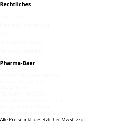
Rechtliches
Impressum
Datenschutzerklärung
AGB
Widerrufsbelehrung
Versand & Zahlung
Pharma-Baer
Inhaber: Nico Nieuwenhuis
Krommerter Weg 54
46414 Rhede
Tel. 02871 / 955395-0
info@Nieuwenhuis-Empire.de
Mo.–Fr. 08:00–17:00 Uhr
Versand nur innerhalb Deutschlands
Alle Preise inkl. gesetzlicher MwSt. zzgl.
Versandkosten
.
© 2026 Pharma-Baer. Alle Rechte vorbehalten.