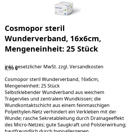
Cosmopor steril
Wunderverband, 16x6cm,
Mengeneinheit: 25 Stück
inkl. gesetzlicher MwSt. zzgl.
Versandkosten
8,99 €
Cosmopor steril Wunderverband, 16x6cm,
Mengeneinheit: 25 Stück
Selbstklebender Wundverband aus weichem
Trägervlies und zentralem Wundkissen; die
Wundkontaktschicht aus einem feinmaschigen
Polyethylen-Netz verhindert ein Verkleben mit der
Wunde; rasche Sekretableitung durch Drainageeffekt
des Micro-Netzes; gute Saugkraft und Polsterwirkung;
hautfreundlich durch hypoallergenen