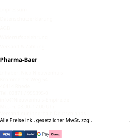
Impressum
Datenschutzerklärung
AGB
Widerrufsbelehrung
Versand & Zahlung
Pharma-Baer
Inhaber: Nico Nieuwenhuis
Krommerter Weg 54
46414 Rhede
Tel. 02871 / 955395-0
info@Nieuwenhuis-Empire.de
Mo.–Fr. 08:00–17:00 Uhr
Versand nur innerhalb Deutschlands
Alle Preise inkl. gesetzlicher MwSt. zzgl.
Versandkosten
.
© 2026 Pharma-Baer. Alle Rechte vorbehalten.