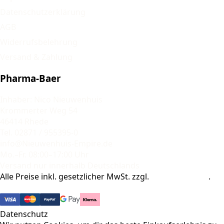
Datenschutzerklärung
AGB
Widerrufsbelehrung
Versand & Zahlung
Pharma-Baer
Inhaber: Nico Nieuwenhuis
Krommerter Weg 54
46414 Rhede
Tel. 02871 / 955395-0
info@Nieuwenhuis-Empire.de
Mo.–Fr. 08:00–17:00 Uhr
Versand nur innerhalb Deutschlands
Alle Preise inkl. gesetzlicher MwSt. zzgl.
Versandkosten
.
© 2026 Pharma-Baer. Alle Rechte vorbehalten.
Datenschutz