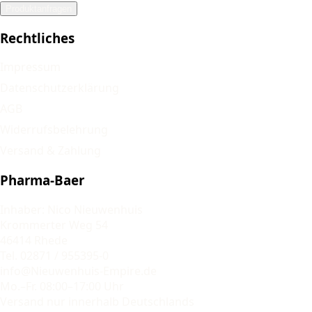
Produktanfragen
Rechtliches
Impressum
Datenschutzerklärung
AGB
Widerrufsbelehrung
Versand & Zahlung
Pharma-Baer
Inhaber: Nico Nieuwenhuis
Krommerter Weg 54
46414 Rhede
Tel. 02871 / 955395-0
info@Nieuwenhuis-Empire.de
Mo.–Fr. 08:00–17:00 Uhr
Versand nur innerhalb Deutschlands