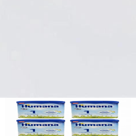
HUMANA Anfangsmilch PRE 5HMO, myPack,
Mengeneinheit: 4 x 750g
Versand innerhalb Deutschlands
53,50 €*
17,83 €
/
kg
Auf Lager
Markenprodukt